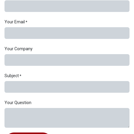
Your Email
*
Your Company
Subject
*
Your Question